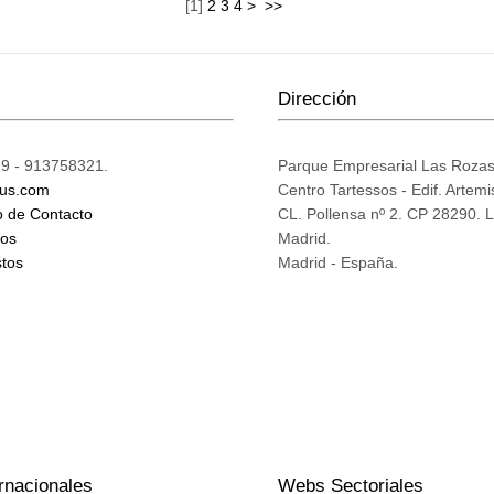
[
1
]
2
3
4
>
>>
Dirección
9 - 913758321.
Parque Empresarial Las Roza
ius.com
Centro Tartessos - Edif. Artemi
o de Contacto
CL. Pollensa nº 2. CP 28290. 
mos
Madrid.
tos
Madrid - España.
rnacionales
Webs Sectoriales