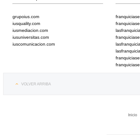
grupoius.com
franquicias
iusquality.com
franquicias
iusmediacion.com
lasfranquic
iusuniversitas.com
franquicias
iuscomunicacion.com
lasfranquic
lasfranquic
franquicia
franquicias
VOLVER ARRIBA
Inicio