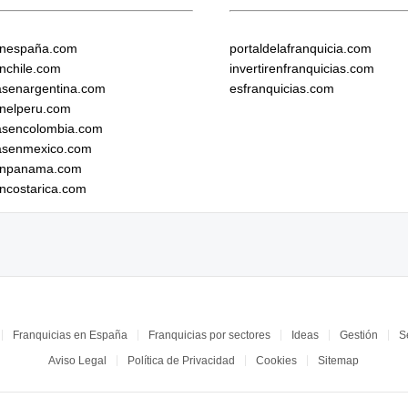
enespaña.com
portaldelafranquicia.com
enchile.com
invertirenfranquicias.com
iasenargentina.com
esfranquicias.com
enelperu.com
iasencolombia.com
iasenmexico.com
senpanama.com
encostarica.com
Franquicias en España
Franquicias por sectores
Ideas
Gestión
S
Aviso Legal
Política de Privacidad
Cookies
Sitemap