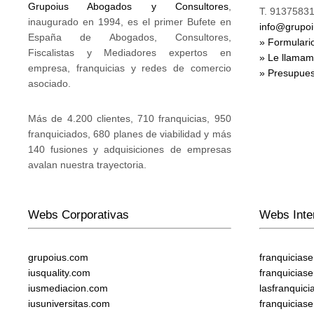
Grupoius Abogados y Consultores
,
T. 91375831
inaugurado en 1994, es el primer Bufete en
info@grupo
España de Abogados, Consultores,
» Formulari
Fiscalistas y Mediadores expertos en
» Le llama
empresa, franquicias y redes de comercio
» Presupues
asociado.
Más de 4.200 clientes, 710 franquicias, 950
franquiciados, 680 planes de viabilidad y más
140 fusiones y adquisiciones de empresas
avalan nuestra trayectoria.
Webs Corporativas
Webs Inte
grupoius.com
franquicias
iusquality.com
franquicias
iusmediacion.com
lasfranquic
iusuniversitas.com
franquicias