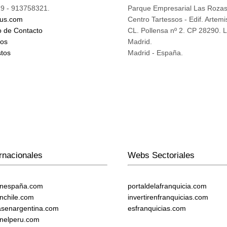
9 - 913758321.
Parque Empresarial Las Roza
ius.com
Centro Tartessos - Edif. Artemi
o de Contacto
CL. Pollensa nº 2. CP 28290. 
mos
Madrid.
tos
Madrid - España.
rnacionales
Webs Sectoriales
enespaña.com
portaldelafranquicia.com
enchile.com
invertirenfranquicias.com
iasenargentina.com
esfranquicias.com
enelperu.com