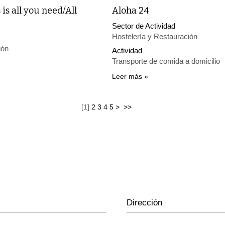
is all you need/All
Aloha 24
Sector de Actividad
Hostelería y Restauración
ión
Actividad
Transporte de comida a domicilio
Leer más
[
1
]
2
3
4
5
>
>>
Dirección