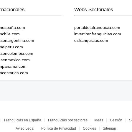
rnacionales
Webs Sectoriales
enespaña.com
portaldelafranquicia.com
enchile.com
invertirenfranquicias.com
iasenargentina.com
esfranquicias.com
enelperu.com
iasencolombia.com
iasenmexico.com
senpanama.com
encostarica.com
Franquicias en España
Franquicias por sectores
Ideas
Gestión
S
Aviso Legal
Política de Privacidad
Cookies
Sitemap