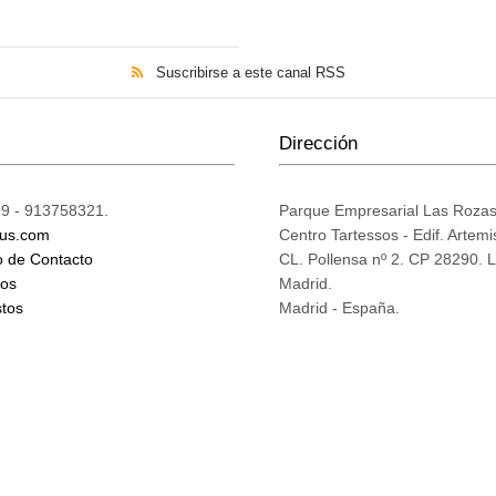
Suscribirse a este canal RSS
Dirección
9 - 913758321.
Parque Empresarial Las Roza
ius.com
Centro Tartessos - Edif. Artemi
o de Contacto
CL. Pollensa nº 2. CP 28290. 
mos
Madrid.
tos
Madrid - España.