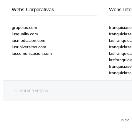
Webs Corporativas
Webs Inte
grupoius.com
franquicias
iusquality.com
franquicias
iusmediacion.com
lasfranquic
iusuniversitas.com
franquicias
iuscomunicacion.com
lasfranquic
lasfranquic
franquicia
franquicias
VOLVER ARRIBA
Inicio