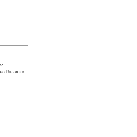
s
sa.
Las Rozas de