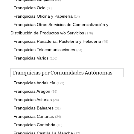
Franquicias Ocio
(30)
Franquicias Oficina y Papelería
(14)
Franquicias Otros Servicios de Comercialización y
Distribución de Productos y/o Servicios
(176)
Franquicias Panadería, Pastelería y Heladería
(49)
Franquicias Telecomunicaciones
(33)
Franquicias Varios
(156)
Franquicias por Comunidades Autónomas
(1437)
Franquicias Andalucía
(172)
Franquicias Aragón
(39)
Franquicias Asturias
(24)
Franquicias Baleares
(31)
Franquicias Canarias
(24)
Franquicias Cantabria
(10)
Franquicias Castilla La Mancha
(17)