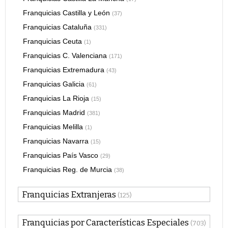
Franquicias Castilla y León
(37)
Franquicias Cataluña
(331)
Franquicias Ceuta
(1)
Franquicias C. Valenciana
(171)
Franquicias Extremadura
(43)
Franquicias Galicia
(61)
Franquicias La Rioja
(15)
Franquicias Madrid
(381)
Franquicias Melilla
(1)
Franquicias Navarra
(15)
Franquicias País Vasco
(29)
Franquicias Reg. de Murcia
(38)
Franquicias Extranjeras
(125)
Franquicias por Características Especiales
(703)