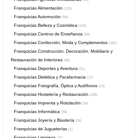
Franquicias Alimentación
(131)
Franquicias Automoción
(59)
Franquicias Belleza y Cosmética
(142)
Franquicias Centros de Enseñanza
(50)
Franquicias Confección, Moda y Complementos
(162)
Franquicias Construcción, Decoración, Mobiliario y
Restauración de Interiores
(88)
Franquicias Deportes y Aventura
(51)
Franquicias Dietética y Parafarmacia
(17)
Franquicias Fotografía, Óptica y Audífonos
(23)
Franquicias Hostelería y Restauración
(236)
Franquicias Imprenta y Rotulación
(34)
Franquicias Informática
(38)
Franquicias Joyería y Bisutería
(34)
Franquicias de Jugueterías
(1)
Franquicias Limpieza
(22)