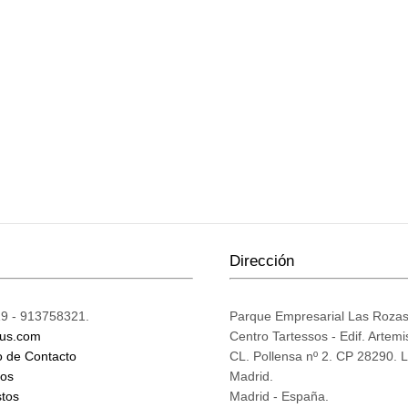
Dirección
9 - 913758321.
Parque Empresarial Las Roza
ius.com
Centro Tartessos - Edif. Artemi
o de Contacto
CL. Pollensa nº 2. CP 28290. 
mos
Madrid.
tos
Madrid - España.