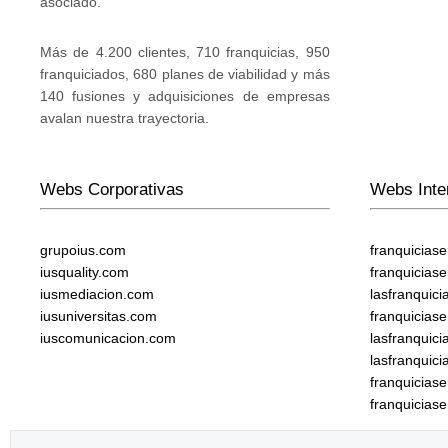
asociado.
Más de 4.200 clientes, 710 franquicias, 950
franquiciados, 680 planes de viabilidad y más
140 fusiones y adquisiciones de empresas
avalan nuestra trayectoria.
Webs Corporativas
Webs Inte
grupoius.com
franquicias
iusquality.com
franquicias
iusmediacion.com
lasfranquic
iusuniversitas.com
franquicias
iuscomunicacion.com
lasfranquic
lasfranquic
franquicia
franquicias