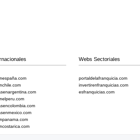
rnacionales
Webs Sectoriales
enespaña.com
portaldelafranquicia.com
enchile.com
invertirenfranquicias.com
iasenargentina.com
esfranquicias.com
enelperu.com
iasencolombia.com
iasenmexico.com
senpanama.com
encostarica.com