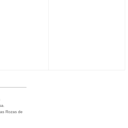
s
sa.
Las Rozas de