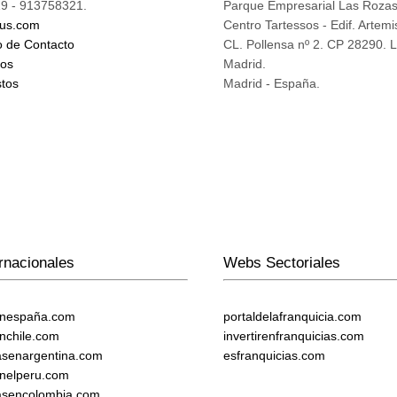
9 - 913758321.
Parque Empresarial Las Roza
ius.com
Centro Tartessos - Edif. Artemi
o de Contacto
CL. Pollensa nº 2. CP 28290. 
mos
Madrid.
tos
Madrid - España.
rnacionales
Webs Sectoriales
enespaña.com
portaldelafranquicia.com
enchile.com
invertirenfranquicias.com
iasenargentina.com
esfranquicias.com
enelperu.com
iasencolombia.com