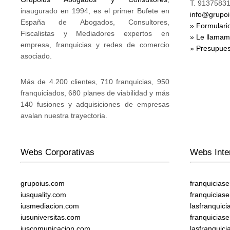
T. 91375831
inaugurado en 1994, es el primer Bufete en
info@grupo
España de Abogados, Consultores,
» Formulari
Fiscalistas y Mediadores expertos en
» Le llama
empresa, franquicias y redes de comercio
» Presupues
asociado.
Más de 4.200 clientes, 710 franquicias, 950
franquiciados, 680 planes de viabilidad y más
140 fusiones y adquisiciones de empresas
avalan nuestra trayectoria.
Webs Corporativas
Webs Inte
grupoius.com
franquicias
iusquality.com
franquicias
iusmediacion.com
lasfranquic
iusuniversitas.com
franquicias
iuscomunicacion.com
lasfranquic