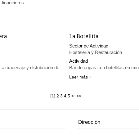
 financieros
era
La Botellita
Sector de Actividad
Hostelería y Restauración
Actividad
, almacenaje y distribución de
Bar de copas con botellitas en min
Leer más
[
1
]
2
3
4
5
>
>>
Dirección