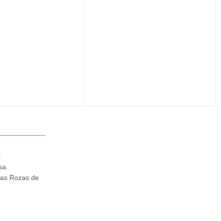
s
sa.
Las Rozas de