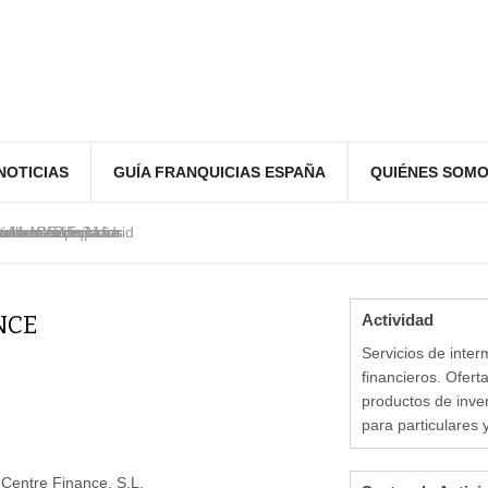
NOTICIAS
GUÍA FRANQUICIAS ESPAÑA
QUIÉNES SOM
e Andalucía
ntes en España
ia
ed de franquicias
erías Carlos
nchinarro de Madrid
calle de Preciados
urantes en España
NCE
Actividad
Servicios de inter
financieros. Ofert
productos de inver
para particulares
 Centre Finance, S.L.