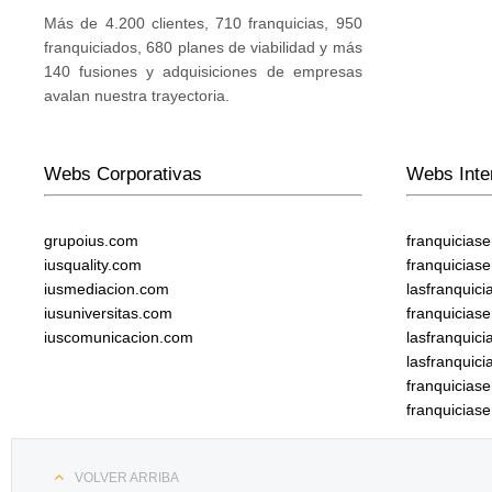
Más de 4.200 clientes, 710 franquicias, 950
franquiciados, 680 planes de viabilidad y más
140 fusiones y adquisiciones de empresas
avalan nuestra trayectoria.
Webs Corporativas
Webs Inte
grupoius.com
franquicias
iusquality.com
franquicias
iusmediacion.com
lasfranquic
iusuniversitas.com
franquicias
iuscomunicacion.com
lasfranquic
lasfranquic
franquicia
franquicias
VOLVER ARRIBA