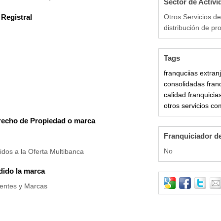
Sector de Activi
Registral
Otros Servicios de
distribución de pr
Tags
franquciias extran
consolidadas
fran
calidad
franquicia
otros servicios co
recho de Propiedad o marca
Franquiciador d
No
dos a la Oferta Multibanca
ido la marca
tentes y Marcas