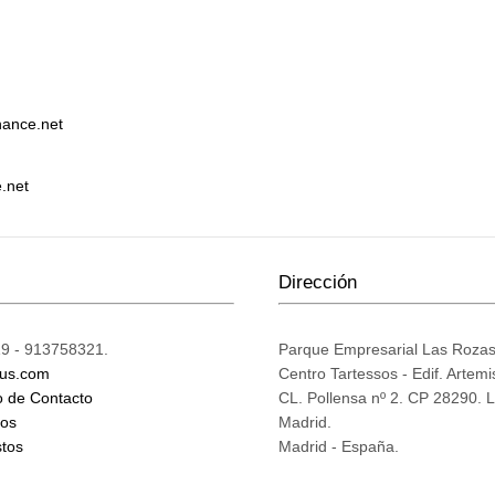
nance.net
.net
Dirección
9 - 913758321.
Parque Empresarial Las Roza
ius.com
Centro Tartessos - Edif. Artemi
o de Contacto
CL. Pollensa nº 2. CP 28290. 
mos
Madrid.
tos
Madrid - España.