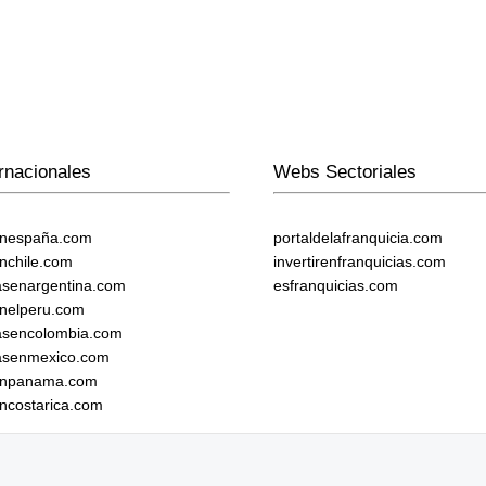
rnacionales
Webs Sectoriales
enespaña.com
portaldelafranquicia.com
enchile.com
invertirenfranquicias.com
iasenargentina.com
esfranquicias.com
enelperu.com
iasencolombia.com
iasenmexico.com
senpanama.com
encostarica.com