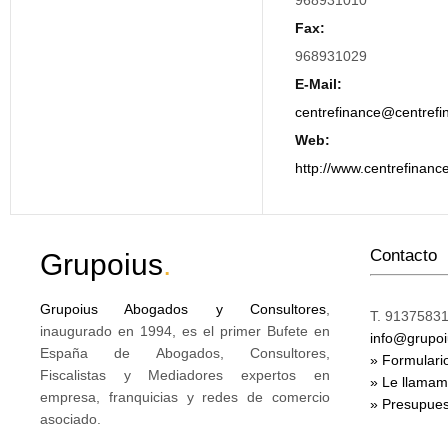
968931010
Fax:
968931029
E-Mail:
centrefinance@centrefi
Web:
http://www.centrefinance
Contacto
Grupoius
.
Grupoius Abogados y Consultores
,
T. 91375831
inaugurado en 1994, es el primer Bufete en
info@grupo
España de Abogados, Consultores,
» Formulari
Fiscalistas y Mediadores expertos en
» Le llama
empresa, franquicias y redes de comercio
» Presupues
asociado.