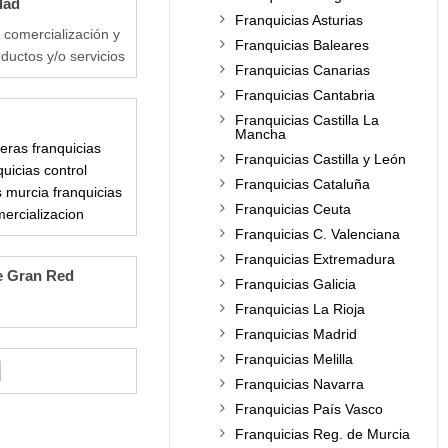
dad
Franquicias Asturias
 comercialización y
Franquicias Baleares
oductos y/o servicios
Franquicias Canarias
Franquicias Cantabria
Franquicias Castilla La
Mancha
jeras
franquicias
Franquicias Castilla y León
quicias control
Franquicias Cataluña
s murcia
franquicias
Franquicias Ceuta
mercializacion
Franquicias C. Valenciana
Franquicias Extremadura
e Gran Red
Franquicias Galicia
Franquicias La Rioja
Franquicias Madrid
Franquicias Melilla
Franquicias Navarra
Franquicias País Vasco
Franquicias Reg. de Murcia