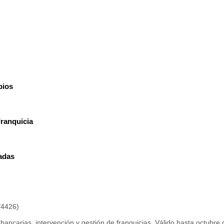
pios
ranquicia
adas
/4426)
bancarias, intervención y gestión de franquicias. Válido hasta octubre